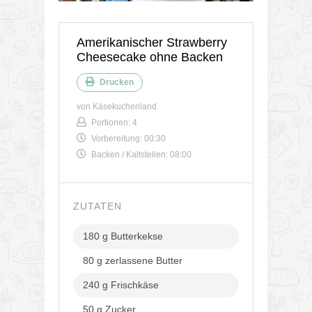
Amerikanischer Strawberry
Cheesecake ohne Backen
Drucken
von
Käsekuchenland
Portionen:
4
Vorbereitung:
00:30
Backen / Kaltstellen:
08:00
ZUTATEN
180 g Butterkekse
80 g zerlassene Butter
240 g Frischkäse
50 g Zucker