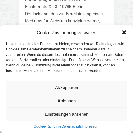
Eichhornstraße 3, 10785 Berlin,
Deutschland, das zur Bereitstellung eines
Mediums für Websites konzipiert wurde,
mittels dessen durch die Platzierung von
Cookie-Zustimmung verwalten
Werbeanzeigen und Links zu AWIN
Werbekostenerstattung verdient werden
Um dir ein optimales Erlebnis zu bieten, verwenden wir Technologien wie
kann (sog. Affiliate-System). AWIN setzt
Cookies, um Geräteinformationen zu speichern und/oder darauf
zuzugreifen. Wenn du diesen Technologien zustimmst, können wir Daten
Cookies ein, um die Herkunft des
wie das Surfverhalten oder eindeutige IDs auf dieser Website verarbeiten.
Vertragsschlusses nachvollziehen zu
Wenn du deine Zustimmung nicht erteilst oder zurückziehst, können
können. Unter anderem kann AWIN
bestimmte Merkmale und Funktionen beeinträchtigt werden.
erkennen, dass Sie den Partnerlink auf
dieser Website geklickt und anschließend
Akzeptieren
einen Vertragsschluss bei oder über AWIN
getätigt haben.
Ablehnen
Weitere Informationen zur Datennutzung
Einstellungen ansehen
durch Awin und Widerspruchsmöglichkeiten
erhalten Sie in der Datenschutzerklärung
Cookie-Richtlinie
Datenschutz
Impressum